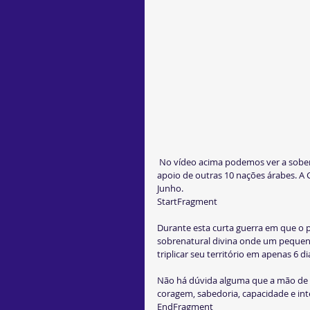
 No vídeo acima podemos ver a soberania do Estado de Israel contra cinco exércitos árabes e mais o 
apoio de outras 10 nações árabes. A 
Junho.
StartFragment
Durante esta curta guerra em que o p
sobrenatural divina onde um pequeno
triplicar seu território em apenas 6 di
Não há dúvida alguma que a mão de Ad
coragem, sabedoria, capacidade e inte
EndFragment