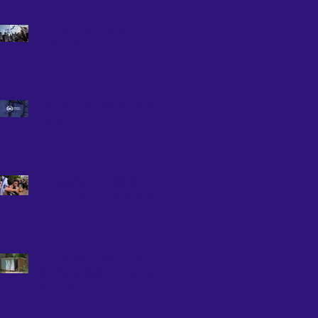
Reféns do Hamas Finalmente
Entre Nós
“Israel te Ensina” libera aula
gratuita
O cessar-fogo e o fim da
guerra entre Israel e Hamas
A Festa dos Tabernáculos:
Alegria, Unidade e Presença
de Deus