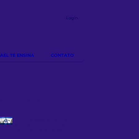
Login
RAEL TE ENSINA
CONTATO
osts Recentes
Antissemitismo em alta: por
que o mundo precisa voltar a
ouvir a história de Israel