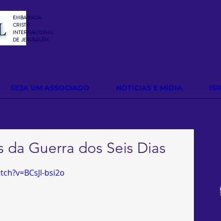
EMBAIXADA
CRISTÃ
INTERNACIONAL
DE
JERUSALÉM
SEJA UM ASSOCIADO
NOTÍCIAS E MÍDIA
IS
 da Guerra dos Seis Dias
P
tch?v=BCsJI-bsi2o