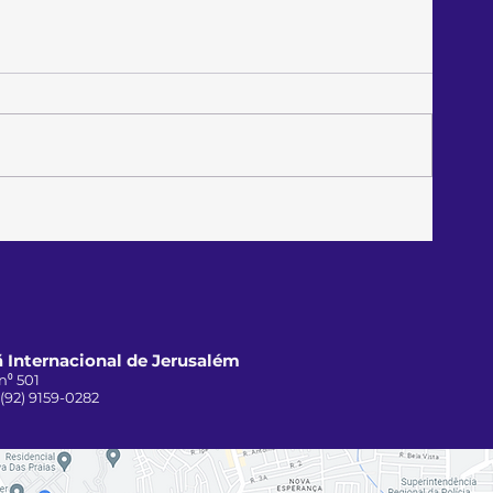
 Internacional de Jerusalém
n⁰ 501
 (92) 9159-0282