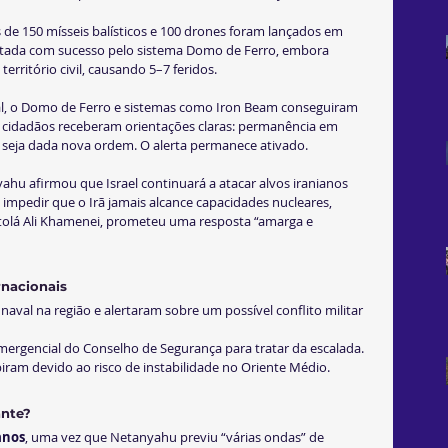
 de 150 mísseis balísticos e 100 drones foram lançados em 
rceptada com sucesso pelo sistema Domo de Ferro, embora 
rritório civil, causando 5–7 feridos.
al, o Domo de Ferro e sistemas como Iron Beam conseguiram 
Os cidadãos receberam orientações claras: permanência em 
e seja dada nova ordem. O alerta permanece ativado.
hu afirmou que Israel continuará a atacar alvos iranianos 
 impedir que o Irã jamais alcance capacidades nucleares, 
atolá Ali Khamenei, prometeu uma resposta “amarga e 
rnacionais
aval na região e alertaram sobre um possível conflito militar 
rgencial do Conselho de Segurança para tratar da escalada.
iram devido ao risco de instabilidade no Oriente Médio.
ante?
anos
, uma vez que Netanyahu previu “várias ondas” de 