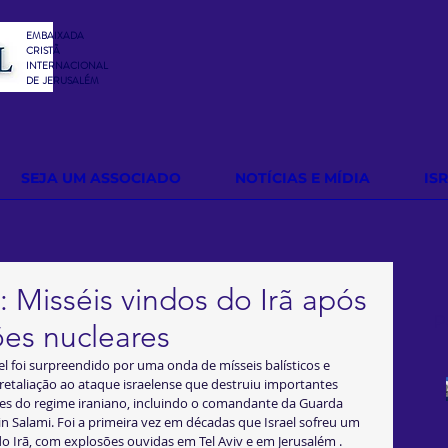
EMBAIXADA
CRISTÃ
INTERNACIONAL
DE
JERUSALÉM
SEJA UM ASSOCIADO
NOTÍCIAS E MÍDIA
IS
: Misséis vindos do Irã após
P
ões nucleares
el foi surpreendido por uma onda de mísseis balísticos e 
retaliação ao ataque israelense que destruiu importantes 
eres do regime iraniano, incluindo o comandante da Guarda 
n Salami. Foi a primeira vez em décadas que Israel sofreu um 
o Irã, com explosões ouvidas em Tel Aviv e em Jerusalém .