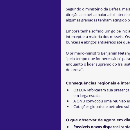
Segundo o ministério da Defesa, mais
direção a Israel, a maioria foi inte
algumas granadas tenham atingido o te
Embora tenha sofrido um golpe inici
interceptar a maioria dos mísseis . 
bunkers e abrigos antiaéreos até qu
O primeiro‑ministro Benjamin Netanya
“pelo tempo que for necessário” para
enquanto o 
l
íder supremo do Irã, ai
dolorosa”.
Consequências regionais e inte
Os EUA reforçaram sua presença n
em larga escala.
A ONU convocou uma reunião eme
Cotações globais de petróleo sub
O que observar de agora em di
Possíveis novos disparos irani