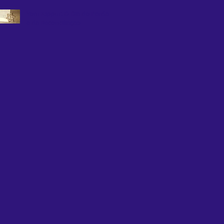
Yom Kippur: O Dia do Perdão
e da Reconciliação