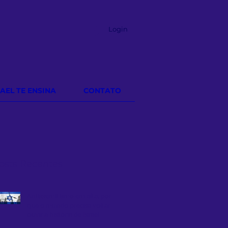
Login
RAEL TE ENSINA
CONTATO
osts Recentes
Antissemitismo em alta: por
que o mundo precisa voltar a
ouvir a história de Israel