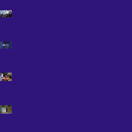
Reféns do Hamas Finalmente
Entre Nós
“Israel te Ensina” libera aula
gratuita
O cessar-fogo e o fim da
guerra entre Israel e Hamas
A Festa dos Tabernáculos:
Alegria, Unidade e Presença
de Deus