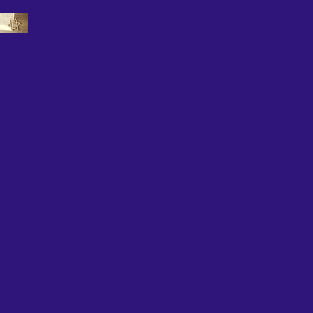
Yom Kippur: O Dia do Perdão
e da Reconciliação