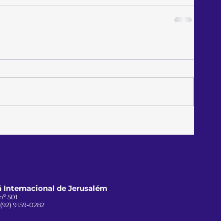
 Internacional de Jerusalém
n⁰ 501
 (92) 9159-0282