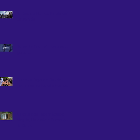
Reféns do Hamas Finalmente
Entre Nós
“Israel te Ensina” libera aula
gratuita
O cessar-fogo e o fim da
guerra entre Israel e Hamas
A Festa dos Tabernáculos:
Alegria, Unidade e Presença
de Deus