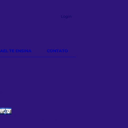
Login
RAEL TE ENSINA
CONTATO
osts Recentes
Antissemitismo em alta: por
que o mundo precisa voltar a
ouvir a história de Israel