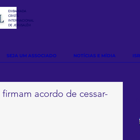
EMBAIXADA
CRISTÃ
INTERNACIONAL
DE
JERUSALÉM
SEJA UM ASSOCIADO
NOTÍCIAS E MÍDIA
IS
h firmam acordo de cessar-
P