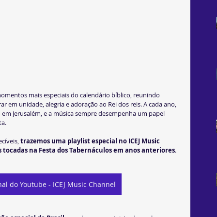
omentos mais especiais do calendário bíblico, reunindo 
r em unidade, alegria e adoração ao Rei dos reis. A cada ano, 
co em Jerusalém, e a música sempre desempenha um papel 
ta.
íveis, 
trazemos uma playlist especial no ICEJ Music 
 tocadas na Festa dos Tabernáculos em anos anteriores
.
al do Youtube - ICEJ Music Channel