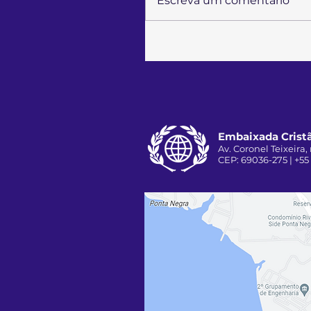
Escreva um comentário
Embaixada Cristã
Av. Coronel Teixeira, 
CEP: 69036-275 | +55