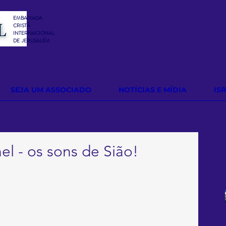
EMBAIXADA
CRISTÃ
INTERNACIONAL
DE
JERUSALÉM
SEJA UM ASSOCIADO
NOTÍCIAS E MÍDIA
IS
l - os sons de Sião!
P