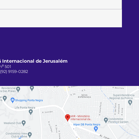
 Internacional de Jerusalém
n⁰ 501
 (92) 9159-0282