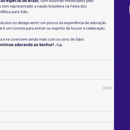
ão especial do Brasil
, com louvores ministrados pelo 
s tem representado a nação brasileira na Festa dos 
fética para Sião.
náculos ou deseja sentir um pouco da experiência de adoração 
 é um convite para entrar no espírito de louvor e celebração.
 e te conectem ainda mais com os sons de Sião! 
ontinue adorando ao Senhor!
 🎶🙏