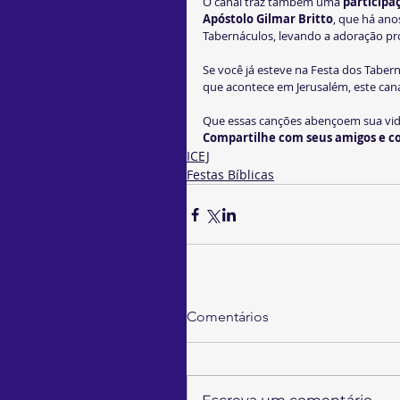
O canal traz também uma 
participaç
Apóstolo Gilmar Britto
, que há ano
Tabernáculos, levando a adoração pro
Se você já esteve na Festa dos Taber
que acontece em Jerusalém, este canal
Que essas canções abençoem sua vida
Compartilhe com seus amigos e c
ICEJ
Festas Bíblicas
Comentários