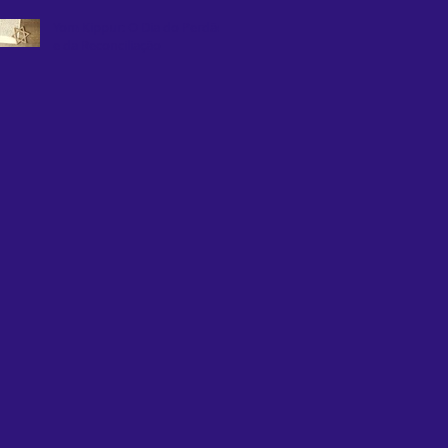
Yom Kippur: O Dia do Perdão
e da Reconciliação