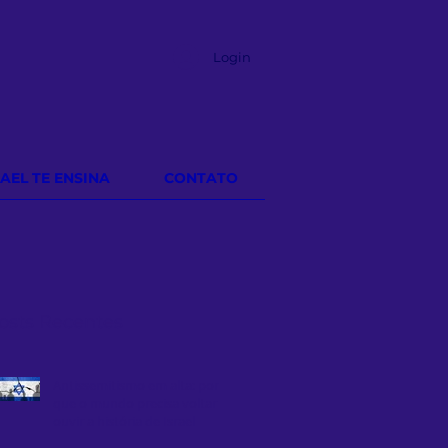
Login
RAEL TE ENSINA
CONTATO
osts Recentes
Antissemitismo em alta: por
que o mundo precisa voltar a
ouvir a história de Israel