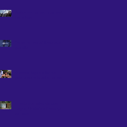
Reféns do Hamas Finalmente
Entre Nós
“Israel te Ensina” libera aula
gratuita
O cessar-fogo e o fim da
guerra entre Israel e Hamas
A Festa dos Tabernáculos:
Alegria, Unidade e Presença
de Deus