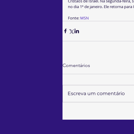
Cristãos de Israel. Na segunda-feira
no dia 1º de janeiro. Ele retorna para 
Fonte: 
MSN 
Comentários
Escreva um comentário