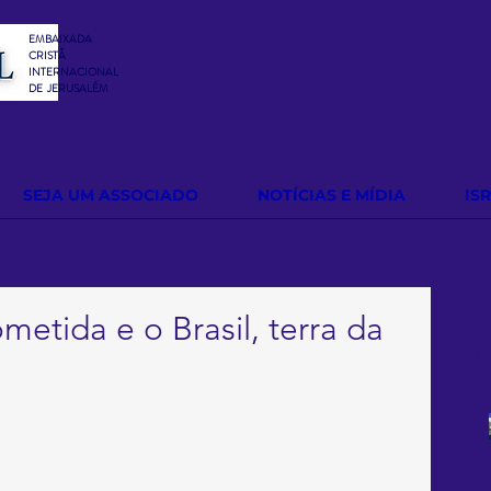
EMBAIXADA
CRISTÃ
INTERNACIONAL
DE
JERUSALÉM
SEJA UM ASSOCIADO
NOTÍCIAS E MÍDIA
IS
ometida e o Brasil, terra da
P