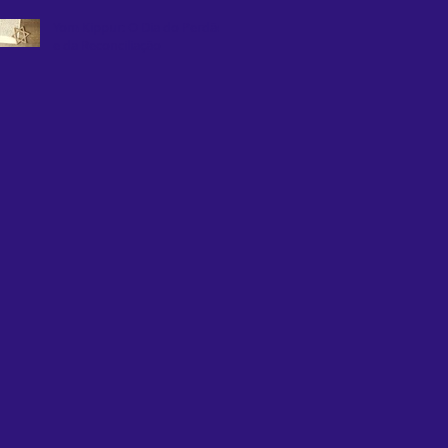
Yom Kippur: O Dia do Perdão
e da Reconciliação