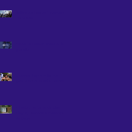
Reféns do Hamas Finalmente
Entre Nós
“Israel te Ensina” libera aula
gratuita
O cessar-fogo e o fim da
guerra entre Israel e Hamas
A Festa dos Tabernáculos:
Alegria, Unidade e Presença
de Deus