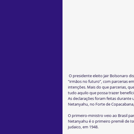
 O presidente eleito Jair Bolsonaro disse nesta sexta-feira (28/12) que Brasil e Israel devem ser 
"irmãos no futuro”, com parcerias e
intenções. Mais do que parcerias, qu
tudo aquilo que possa trazer benefício
As declarações foram feitas durante 
Netanyahu, no Forte de Copacabana, 
O primeiro-ministro veio ao Brasil par
Netanyahu é o primeiro premiê de Isra
judaico, em 1948.