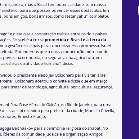
ir de janeiro, mas o Brasil tem potencialidade, tem massa 
nistério, para que possamos vencer esses obstáculos. Em 
os, bons amigos, bons irmãos, como Netanyahu", completou 
o" e disse que a cooperação mútua entre os dois países 
ações. 
"Israel é a terra prometida e Brasil é a terra da 
 boa gestão desse país para concretizar essa promessa. Israel 
mpreitada. Entendemos que a nossa cooperação mútua pode 
 povos, na economia, na segurança, na agricultura, em 
s as esferas da atividade humana", disse.
idou o presidente eleito Jair Bolsonaro para visitar Israel 
rceria". Bolsonaro aceitou o convite e disse que em março 
para tratar de tecnologia, agricultura, piscicultura, segurança, 
anhã na Base Aérea do Galeão, no Rio de Janeiro, para uma 
ê de Israel foi recebido pelo prefeito da cidade, Marcelo Crivella, 
xteriores, Ernesto Araújo.
nagoga Beit Yaakov para a cerimônia religiosa do shabat. No 
s, líderes da comunidade judaica e a organização Amigos 