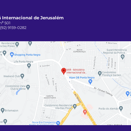
 Internacional de Jerusalém
n⁰ 501
 (92) 9159-0282