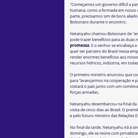
"Começamos um governo difícil a part
humana, como a formada em nosso mi
parte, precisamos sim de bons aliad
Bolsonaro durante o encontro.
Netanyahu chamou Bolsonaro de "amig
pode trazer benefícios para as duas n
promessa
. E o senhor se encabeça a
quer ser parceiro do Brasil nessa e
render enormes benefícios aos nossos
recursos hídricos, indústria, em toda
O primeiro ministro anunciou que conv
para "avançarmos na cooperação e pa
visitará o país junto com um comitiva 
forças armadas.
Netanyahu desembarcou na final da m
visita de cinco dias ao Brasil. O premi
e pelo futuro ministro das Relações E
No final da tarde, Netanyahu irá à si
domingo, ele se reúne com jornalista