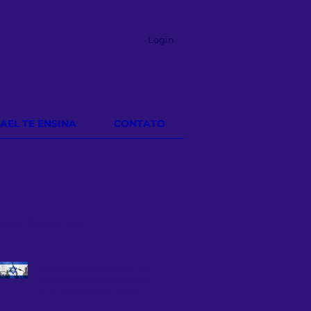
Login
RAEL TE ENSINA
CONTATO
osts Recentes
Antissemitismo em alta: por
que o mundo precisa voltar a
ouvir a história de Israel