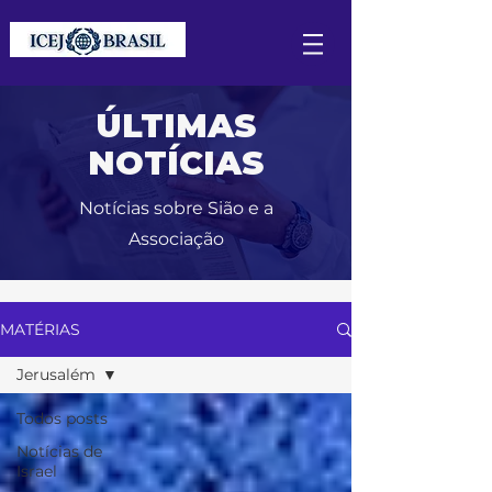
ÚLTIMAS
NOTÍCIAS
Notícias sobre Sião e a
Associação
MATÉRIAS
Jerusalém
Todos posts
Notícias de
Israel