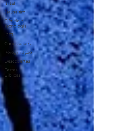
Israel
Jerusalém
Ciência e
Tecnologia
ICEJ
Curiosidades
Peregrinação
Descobertas
Festas
Bíblicas