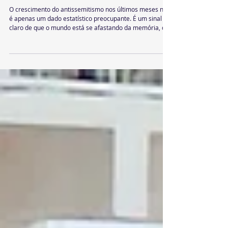
Antissemitismo em alta: por que o mundo
precisa voltar a ouvir a história de Israel
O crescimento do antissemitismo nos últimos meses não
é apenas um dado estatístico preocupante. É um sinal
claro de que o mundo está se afastando da memória, da
verdade histórica e da compreensão espiritual sobre
Israel e o povo judeu. Ataques verbais, agressões físicas,
boicotes, ameaças e distorções narrativas voltaram a
ganhar espaço em diferentes países, inclusive em
ambientes acadêmicos, políticos e religiosos. O que
antes era tratado como algo do passado retorna agora c